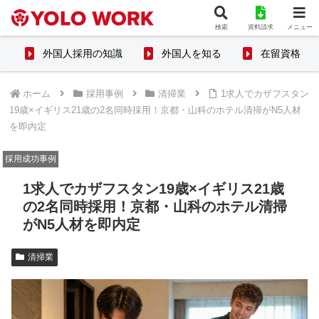
検索
資料請求
メニュー
外国人採用の知識
外国人を知る
在留資格
ホーム
採用事例
清掃業
1求人でカザフスタン
19歳×イギリス21歳の2名同時採用！京都・山科のホテル清掃がN5人材
を即内定
採用成功事例
1求人でカザフスタン19歳×イギリス21歳
の2名同時採用！京都・山科のホテル清掃
がN5人材を即内定
清掃業