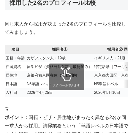
採用した2名のプロフィール比較
同じ求人から採用が決まった2名のプロフィールを比較し
てみましょう。
項目
採用者①
採用者②
同時
国籍・年齢
カザフスタン人・19歳
イギリス人・21歳
在留資格
留学ビザ（資格外活動許可取得済み）
特定活動（ワーキング
居住地
京都府右京区在住（通勤圏内）
東京都大田区→京都へ
日本語
N5単語レベル
N5単語レベル
スクロールできます
入社日
2026年4月25日
2026年5月10日
💡
ポイント：
国籍・ビザ・居住地がまったく異なる2名が同
一求人から採用。清掃業務という「単語レベルの日本語で