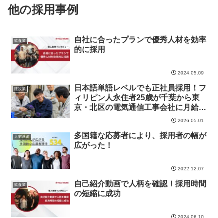
他の採用事例
自社に合ったプランで優秀人材を効率
飲食業
的に採用
2024.05.09
日本語単語レベルでも正社員採用！フ
建設業
ィリピン人永住者25歳が千葉から東
京・北区の電気通信工事会社に月給
35万で内定
2026.05.01
多国籍な応募者により、採用者の幅が
人材派遣
広がった！
2022.12.07
自己紹介動画で人柄を確認！採用時間
飲食業
の短縮に成功
2024.06.10