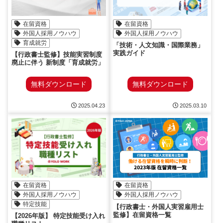
在留資格
在留資格
外国人採用ノウハウ
外国人採用ノウハウ
育成就労
「技術・人文知識・国際業務」
実践ガイド
【行政書士監修】技能実習制度
廃止に伴う 新制度「育成就労」
無料ダウンロード
無料ダウンロード
2025.04.23
2025.03.10
在留資格
在留資格
外国人採用ノウハウ
外国人採用ノウハウ
特定技能
【行政書士・外国人実習雇用士
監修】在留資格一覧
【2026年版】 特定技能受け入れ