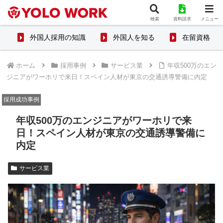
検索
資料請求
メニュー
外国人採用の知識
外国人を知る
在留資格
ホーム
採用事例
サービス業
年収500万のエン
ジニアがワーホリで来日！スペイン人材が東京の交通誘導警備に内定
採用成功事例
年収500万のエンジニアがワーホリで来
日！スペイン人材が東京の交通誘導警備に
内定
サービス業