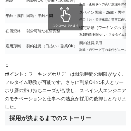
経験
未経験OK（警備・現場歓迎）
安全・正確さへの高い意識を保有
スペイン国籍・26歳・男性
年齢・属性
国籍・年齢不問
体力十分・習得速度が非常に高い
スクロールできます
特定活動（ワーキングホリデ
在留資格
就労可能な在留資格
週28時間制限なし・フルタイム就
契約社員採用
雇用形態
契約社員（日払い・副業OK）
副業・Wワーク可の条件がニーズに
💡
ポイント：
ワーキングホリデーは就労時間の制限がなく、
フルタイム勤務が可能です。さらに副業OKの求人とワー
ホリ層の掛け持ちニーズが合致し、スペイン人エンジニア
のモチベーションと仕事への熱意が採用の後押しとなりま
した。
採用が決まるまでのストーリー