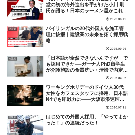
堂の初の海外進出を手がけた小川 剛
氏が語る！日本のラーメン屋がこれか
らの時代を生き残る為に大事な考え方
2023.06.12
バイリンガルの20代外国人を施工管
建設業
理に抜擢｜建設業の未来を拓く採用戦
略
2025.09.26
「日本語が全然できないんですが」で
介護業
も採用できた──ガーナ人PhD留学生
が介護施設の食器洗い・清掃で内定し
た理由
2026.04.06
ワーキングホリデーのドイツ人30代
女性をカフェスタッフに採用、日本語
N4でも即戦力に——大阪市浪速区の
商業施設内カフェF社の外国人採用成
2026.07.31
功事例
はじめての外国人採用、「やってよか
建設業
った！」の連続だった！