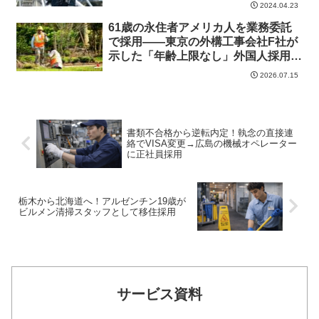
2024.04.23
61歳の永住者アメリカ人を業務委託
で採用——東京の外構工事会社F社が
示した「年齢上限なし」外国人採用の
可能性
2026.07.15
書類不合格から逆転内定！執念の直接連
絡でVISA変更→広島の機械オペレーター
に正社員採用
栃木から北海道へ！アルゼンチン19歳が
ビルメン清掃スタッフとして移住採用
サービス資料