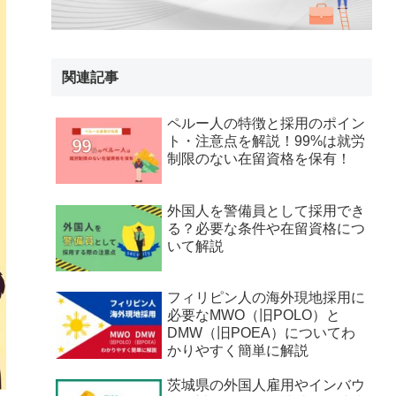
関連記事
ペルー人の特徴と採用のポイン
ト・注意点を解説！99%は就労
制限のない在留資格を保有！
外国人を警備員として採用でき
る？必要な条件や在留資格につ
いて解説
フィリピン人の海外現地採用に
必要なMWO（旧POLO）と
DMW（旧POEA）についてわ
かりやすく簡単に解説
茨城県の外国人雇用やインバウ