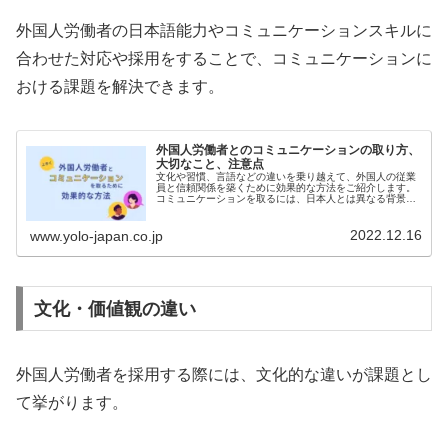
外国人労働者の日本語能力やコミュニケーションスキルに
合わせた対応や採用をすることで、コミュニケーションに
おける課題を解決できます。
外国人労働者とのコミュニケーションの取り方、
大切なこと、注意点
文化や習慣、言語などの違いを乗り越えて、外国人の従業
員と信頼関係を築くために効果的な方法をご紹介します。
コミュニケーションを取るには、日本人とは異なる背景を
理解するだけでなく、こまめなフォロー、イベントの企画
などもポイントです。経営者や人事担当者が中心になり、
外国人採用に詳しい人材コンサルティング会社に相談をし
2022.12.16
www.yolo-japan.co.jp
たり、セミナーに参加をしたりするのも有効です。
文化・価値観の違い
外国人労働者を採用する際には、文化的な違いが課題とし
て挙がります。