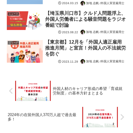
加地 志帆 /外国人実習雇用士
2024.03.15
【埼玉県川口市】クルド人問題浮上、
ニュース
外国人労働者による騒音問題をラジオ
番組で討論
加地 志帆 /外国人実習雇用士
2023.08.22
【東京都】12月を「外国人適正雇用
ニュース
推進月間」と宣言！外国人の不法就労
を防ぐ
加地 志帆 /外国人実習雇用士
2023.11.29
外国人材のキャリア形成の希望「育成就
労制度」の基本方針まとまる
2024年の在留外国人370万人超で過去最
多！