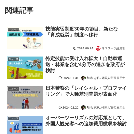
関連記事
技能実習制度30年の節目、新たな
ニュース
「育成就労」制度へ移行
ヨロワーク編集部
2024.06.24
特定技能の受け入れ拡大！自動車運
ニュース
送・林業を含む4分野の追加を政府が
検討
加地 志帆 /外国人実習雇用士
2024.01.31
日本警察の「レイシャル・プロファイ
ニュース
リング」で人種差別問題が表面化
加地 志帆 /外国人実習雇用士
2024.02.22
オーバーツーリズムの対応策として、
ニュース
外国人観光客への追加費用徴収を検討