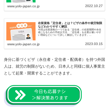
解消のため外国人を採用する企業...
2022.10.27
www.yolo-japan.co.jp
在留資格「定住者」とは？ビザの条件や就労制限
などわかりやすく解説
今回は在留資格の一つである「定住者」の在留期間や永住
者になるための手続き方法、「定住者」を企業が雇いやす
い理由などについて詳しく解説していきます。
hbspt.cta.load(21778753, '1017eb37-6816-4931-8...
2023.03.15
www.yolo-japan.co.jp
身分に基づくビザ（永住者・定住者・配偶者）を持つ外国
人は、就労の制限がないため、日本人と同様に個人事業主
として起業・開業することができます。