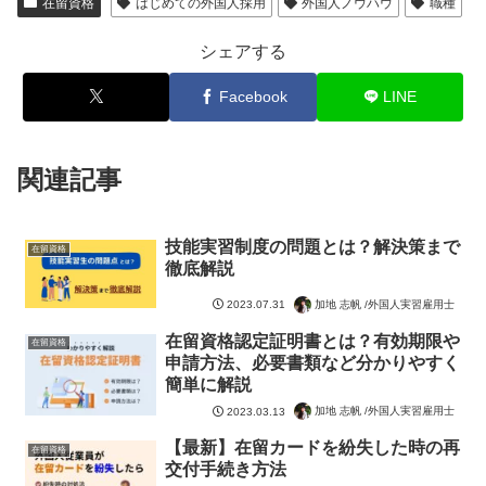
在留資格
はじめての外国人採用
外国人ノウハウ
職種
シェアする
Facebook
LINE
関連記事
技能実習制度の問題とは？解決策まで
在留資格
徹底解説
加地 志帆 /外国人実習雇用士
2023.07.31
在留資格認定証明書とは？有効期限や
在留資格
申請方法、必要書類など分かりやすく
簡単に解説
加地 志帆 /外国人実習雇用士
2023.03.13
【最新】在留カードを紛失した時の再
在留資格
交付手続き方法