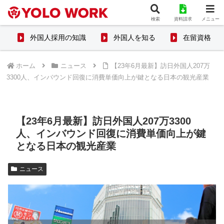
検索
資料請求
メニュー
外国人採用の知識
外国人を知る
在留資格
ホーム
ニュース
【23年6月最新】訪日外国人207万
3300人、インバウンド回復に消費単価向上が鍵となる日本の観光産業
【23年6月最新】訪日外国人207万3300
人、インバウンド回復に消費単価向上が鍵
となる日本の観光産業
ニュース