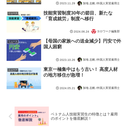
加地 志帆 /外国人実習雇用士
2023.11.29
技能実習制度30年の節目、新たな
ニュース
「育成就労」制度へ移行
ヨロワーク編集部
2024.06.24
【母国の家族への送金減少】円安で外
ニュース
国人困窮
加地 志帆 /外国人実習雇用士
2023.10.26
東京一極集中はもう古い！ 高度人材
ニュース
の地方移住が急増！
加地 志帆 /外国人実習雇用士
2024.05.21
ベトナム人技能実習生の特徴とは？雇用
のポイントを徹底解説！