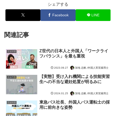
シェアする
Facebook
LINE
関連記事
Z世代の日本人と外国人「ワークライ
ニュース
フバランス」を最も重視
加地 志帆 /外国人実習雇用士
2023.09.27
【実態】受け入れ機関による技能実習
ニュース
生への不当な避妊処置が明るみに
加地 志帆 /外国人実習雇用士
2024.01.25
東急バス社長、外国人バス運転士の採
ニュース
用に前向きな姿勢