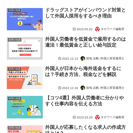
ドラッグストアがインバウンド対策と
採用の知識
して外国人採用をするべき理由
ヨロワーク編集部
2023.05.02
外国人労働者を低賃金で雇用するのは
採用の知識
違法！最低賃金と正しい給与設定
加地 志帆 /外国人実習雇用士
2022.12.13
外国人が日本から海外送金をするに
採用の知識
は？手続き方法、税金などを解説
加地 志帆 /外国人実習雇用士
2022.12.16
【コツ4選】外国人労働者に分かりや
採用の知識
すく仕事内容を伝える方法
ヨロワーク編集部
2023.03.20
外国人が応募したくなる求人の作成方
採用の知識