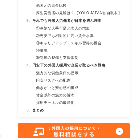
他国との賃金比較
厚生労働省の見解は？【YOLO JAPAN独自取材】
それでも外国人労働者が日本を選ぶ理由
①深刻な人手不足と求人の増加
②円安でも相対的に高い賃金水準
③キャリアアップ・スキル習得の機会
④環境
⑤制度の整備と支援体制
円安下の外国人採用で企業が取るべき戦略
魅力的な労働条件の提示
円安リスクへの配慮
働きがいと安心感の醸成
賃金以外の魅力の訴求
採用チャネルの最適化
まとめ