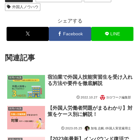
外国人ノウハウ
シェアする
Facebook
LINE
関連記事
宿泊業で外国人技能実習生を受け入れ
採用の知識
る方法や要件を徹底解説
ヨロワーク編集部
2022.10.27
【外国人労働者問題がまるわかり】対
採用の知識
策をケース別に解説！
加地 志帆 /外国人実習雇用士
2023.05.25
【2023年最新】インバウンド復活で
採用の知識