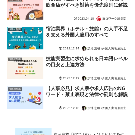
飲食店がすべき対策を優先度別に解説
ヨロワーク編集部
2023.04.18
宿泊業界（ホテル・旅館）の人手不足
採用の知識
を支える外国人雇用のすべて
加地 志帆 /外国人実習雇用士
2022.12.14
技能実習生に求められる日本語レベル
採用の知識
の目安と上達方法
加地 志帆 /外国人実習雇用士
2022.12.19
【人事必見】求人票や求人広告のNG
採用の知識
ワード・禁止表現と法律や罰則も解説
加地 志帆 /外国人実習雇用士
2022.12.13
在留資格「特定活動」とは？ビザの条件