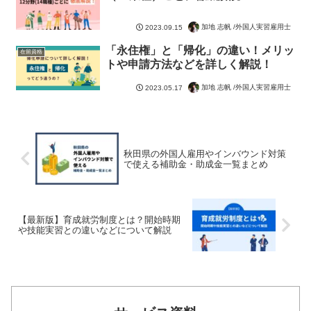
加地 志帆 /外国人実習雇用士
2023.09.15
「永住権」と「帰化」の違い！メリッ
在留資格
トや申請方法などを詳しく解説！
加地 志帆 /外国人実習雇用士
2023.05.17
秋田県の外国人雇用やインバウンド対策
で使える補助金・助成金一覧まとめ
【最新版】育成就労制度とは？開始時期
や技能実習との違いなどについて解説