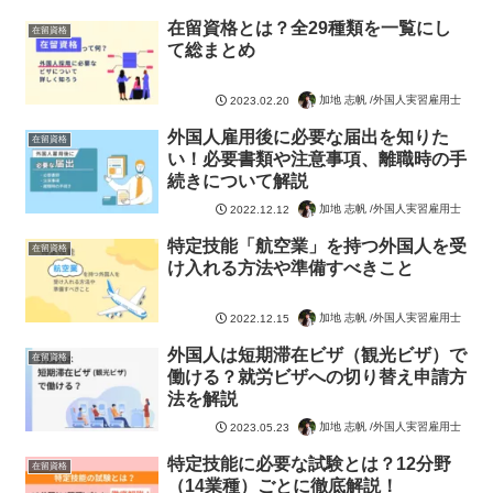
在留資格とは？全29種類を一覧にし
在留資格
て総まとめ
加地 志帆 /外国人実習雇用士
2023.02.20
外国人雇用後に必要な届出を知りた
在留資格
い！必要書類や注意事項、離職時の手
続きについて解説
加地 志帆 /外国人実習雇用士
2022.12.12
特定技能「航空業」を持つ外国人を受
在留資格
け入れる方法や準備すべきこと
加地 志帆 /外国人実習雇用士
2022.12.15
外国人は短期滞在ビザ（観光ビザ）で
在留資格
働ける？就労ビザへの切り替え申請方
法を解説
加地 志帆 /外国人実習雇用士
2023.05.23
特定技能に必要な試験とは？12分野
在留資格
（14業種）ごとに徹底解説！