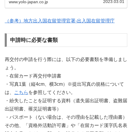
2023.03.01
www.yolo-japan.co.jp
（参考）地方出入国在留管理官署‐出入国在留管理庁
申請時に必要な書類
再交付の申請を行う際には、以下の必要書類を準備しまし
ょう。
・在留カード再交付申請書
・写真1葉（縦4cm、横3cm）※提出写真の規格について
は、
こちら
を参照してください。
・紛失したことを証明する資料（遺失届出証明書、盗難届
出証明書、罹災証明書等）
・パスポート（ない場合は、その理由を記載した理由書）
その他、「資格外活動許可書」や「在留カード漢字氏名表