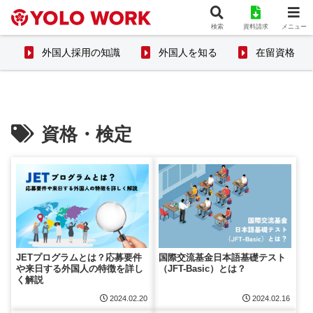
検索
資料請求
メニュー
外国人採用の知識
外国人を知る
在留資格
資格・検定
JETプログラムとは？応募要件
国際交流基金日本語基礎テスト
や来日する外国人の特徴を詳し
（JFT-Basic）とは？
く解説
2024.02.20
2024.02.16