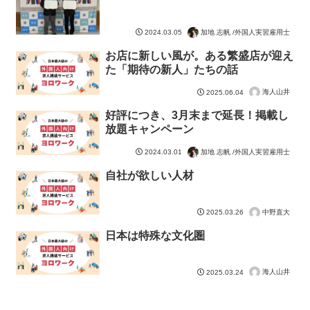
加地 志帆 /外国人実習雇用士
2024.03.05
お店に新しい風が。ある繁盛店が迎え
た「期待の新人」たちの話
海人山井
2025.06.04
好評につき、3月末まで延長！掲載し
放題キャンペーン
加地 志帆 /外国人実習雇用士
2024.03.01
自社が欲しい人材
中野直大
2025.03.26
日本は特殊な文化圏
海人山井
2025.03.24