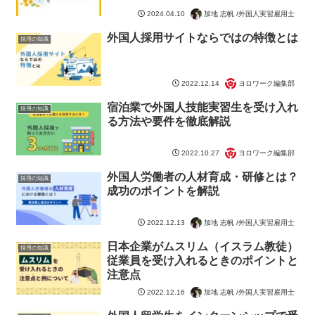
加地 志帆 /外国人実習雇用士
2024.04.10
外国人採用サイトならではの特徴とは
採用の知識
ヨロワーク編集部
2022.12.14
宿泊業で外国人技能実習生を受け入れ
採用の知識
る方法や要件を徹底解説
ヨロワーク編集部
2022.10.27
外国人労働者の人材育成・研修とは？
採用の知識
成功のポイントを解説
加地 志帆 /外国人実習雇用士
2022.12.13
日本企業がムスリム（イスラム教徒）
採用の知識
従業員を受け入れるときのポイントと
注意点
加地 志帆 /外国人実習雇用士
2022.12.16