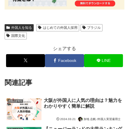
外国人を知る
はじめての外国人採用
ブラジル
国際文化
シェアする
Facebook
LINE
関連記事
大阪が外国人に人気の理由は？魅力を
外国人を知る
わかりやすく簡単に解説
加地 志帆 /外国人実習雇用士
2024.03.21
【ニュージーランドの大学ランキング