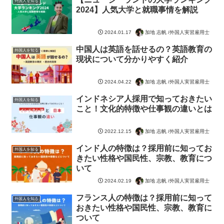
外国人を知る
2024】人気大学と就職事情を解説
加地 志帆 /外国人実習雇用士
2024.01.17
中国人は英語を話せるの？英語教育の
外国人を知る
現状について分かりやすく紹介
加地 志帆 /外国人実習雇用士
2024.04.22
インドネシア人採用で知っておきたい
外国人を知る
こと！文化的特徴や仕事観の違いとは
加地 志帆 /外国人実習雇用士
2022.12.15
インド人の特徴は？採用前に知ってお
外国人を知る
きたい性格や国民性、宗教、教育につ
いて
加地 志帆 /外国人実習雇用士
2024.02.19
フランス人の特徴は？採用前に知って
外国人を知る
おきたい性格や国民性、宗教、教育に
ついて