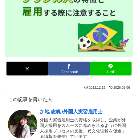
Facebook
LINE
2022.12.15
2026.02.06
この記事を書いた人
加地 志帆 /外国人実習雇用士
外国人実習雇用士の資格を取得し、企業が外
国人採用をスムーズに進められるように外国
人採用プロセスの支援、異文化理解を促進す
る情報を発信しています。