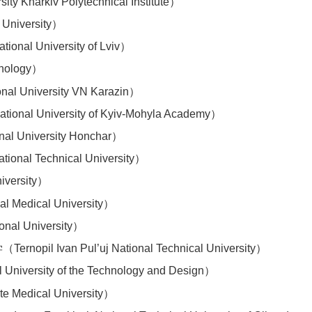
harkiv Polytechnical Institute）
niversity）
 University of Lviv）
nology）
niversity VN Karazin）
versity of Kyiv-Mohyla Academy）
niversity Honchar）
 Technical University）
ersity）
dical University）
 University）
n Pul’uj National Technical University）
ity of the Technology and Design）
dical University）