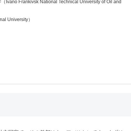
sk National Technical University of Oil and
 University）