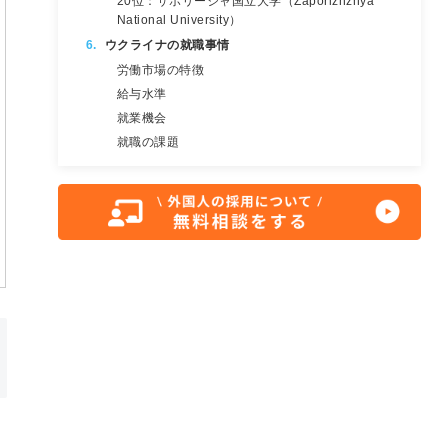
20位：ザポリージャ国立大学（Zaporizhzhya
National University）
ウクライナの就職事情
労働市場の特徴
給与水準
就業機会
就職の課題