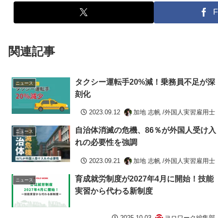
F
関連記事
タクシー運転手20%減！乗務員不足が深
ニュース
刻化
2023.09.12
加地 志帆 /外国人実習雇用士
自治体消滅の危機、86％が外国人受け入
ニュース
れの必要性を強調
2023.09.21
加地 志帆 /外国人実習雇用士
育成就労制度が2027年4月に開始！技能
ニュース
実習から代わる新制度
2025.10.03
ヨロワーク編集部