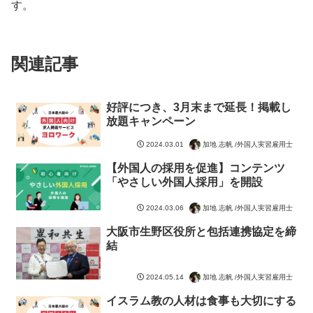
す。
関連記事
好評につき、3月末まで延長！掲載し
放題キャンペーン
加地 志帆 /外国人実習雇用士
2024.03.01
【外国人の採用を促進】コンテンツ
「やさしい外国人採用」を開設
加地 志帆 /外国人実習雇用士
2024.03.06
大阪市生野区役所と包括連携協定を締
結
加地 志帆 /外国人実習雇用士
2024.05.14
イスラム教の人材は食事も大切にする