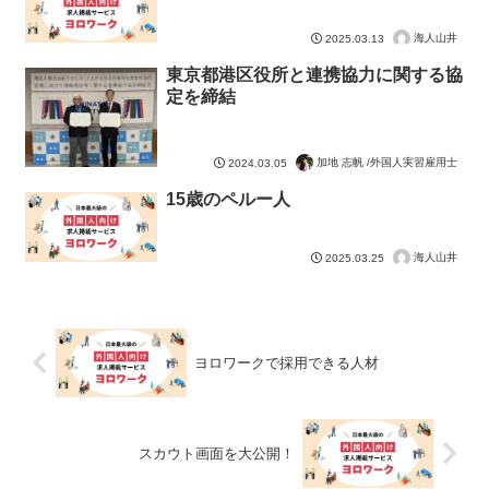
海人山井
2025.03.13
東京都港区役所と連携協力に関する協
定を締結
加地 志帆 /外国人実習雇用士
2024.03.05
15歳のペルー人
海人山井
2025.03.25
ヨロワークで採用できる人材
スカウト画面を大公開！