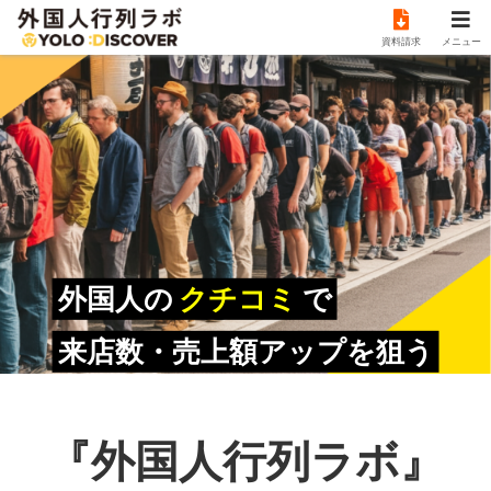
資料請求
メニュー
外国人の
クチコミ
で
来店数・売上額アップを狙う
『外国人行列ラボ』