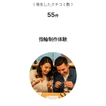
《 発生したクチコミ数 》
55
件
指輪制作体験