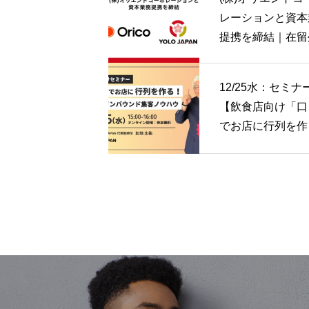
レーションと資本
提携を締結｜在留
人領域への金融保
スコアリングビジ
12/25水：セミナ
の提供を検討 | YO
【飲食店向け「口
JAPAN
でお店に行列を作
新たなインバウン
客ノウハウ」】