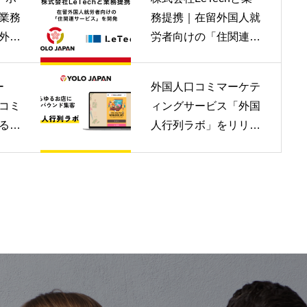
業務
務提携｜在留外国人就
外国
労者向けの「住関連サ
証や
ービス」を開発 | YOL
ネス
O JAPAN
ー
外国人口コミマーケテ
LO
コミ
ィングサービス「外国
る！
人行列ラボ」をリリー
ド集
ス！