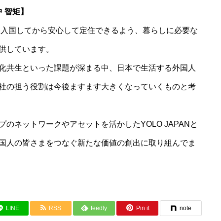
 智矩】
日本に入国してから安心して定住できるよう、暮らしに必要な
供しています。
化共生といった課題が深まる中、日本で生活する外国人
社の担う役割は今後ますます大きくなっていくものと考
のネットワークやアセットを活かしたYOLO JAPANと
国人の皆さまをつなぐ新たな価値の創出に取り組んでま
LINE
RSS
feedly
Pin it
note