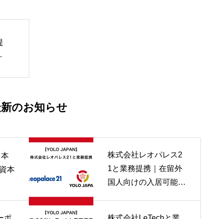
提
能
最新のお知らせ
株式会社レオパレス2
日本
1と業務提携｜在留外
資本
国人向けの入居可能な
物件情報を拡大
ーポ
株式会社LeTechと業