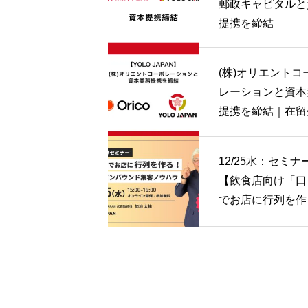
郵政キャピタルと
提携を締結
(株)オリエントコ
レーションと資本
提携を締結｜在留
人領域への金融保
スコアリングビジ
12/25水：セミナ
の提供を検討 | YO
【飲食店向け「口
JAPAN
でお店に行列を作
新たなインバウン
客ノウハウ」】