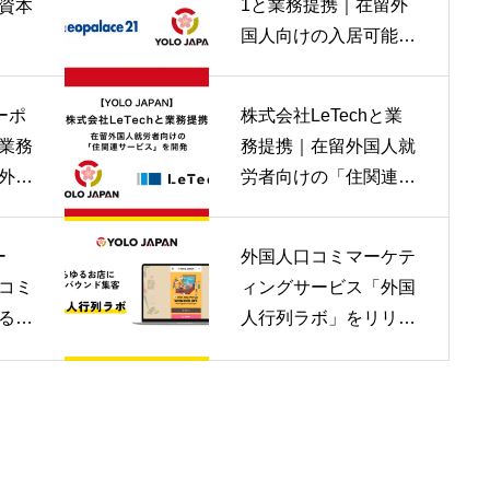
1と業務提携｜在留外
資本
国人向けの入居可能な
物件情報を拡大
ーポ
株式会社LeTechと業
業務
務提携｜在留外国人就
外国
労者向けの「住関連サ
証や
ービス」を開発 | YOL
ネス
O JAPAN
ー
外国人口コミマーケテ
LO
コミ
ィングサービス「外国
る！
人行列ラボ」をリリー
ド集
ス！