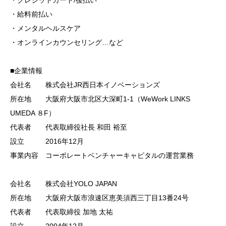
・給料前払い
・メンタルヘルスケア
・オンラインカウンセリング…など
■企業情報
会社名 株式会社JR⻄⽇本イノベーションズ
所在地 ⼤阪府⼤阪市北区⼤深町1-1（WeWork LINKS
UMEDA ８F）
代表者 代表取締役社⻑ 和⽥ 裕⾄
設⽴ 2016年12⽉
事業内容 コーポレートベンチャーキャピタルの運営業務
会社名 株式会社YOLO JAPAN
所在地 ⼤阪府⼤阪市浪速区恵美須⻄三丁⽬13番24号
代表者 代表取締役 加地 太祐
設⽴ 2004年12⽉