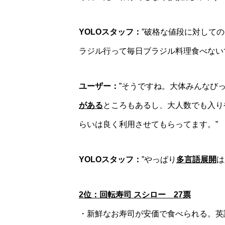
YOLOスタッフ：
”破格な値段に対して
ラジル行って毎日ブラジル料理食べないで
ユーザー：
”そうですね。大体みんなび
がある
ところもあるし、大人数でも入り
らいは良く利用させてもらってます。”
YOLOスタッフ：
”やっぱり
多言語展開
は
2位：回転寿司 スシロー 27票
・新鮮なお寿司が安価で食べられる。英